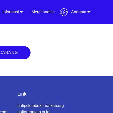
Informasi
Merchandise
Anggota
 CABANG
Link
pafipclombokbaratkab.org
.com
pafigorontalo.or.id