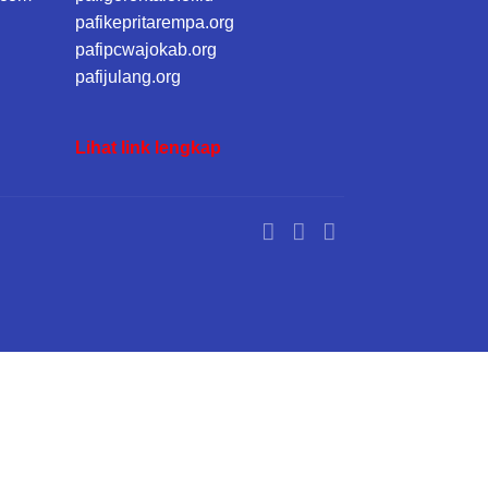
pafikepritarempa.org
pafipcwajokab.org
pafijulang.org
Lihat link lengkap