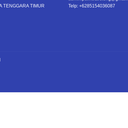
A TENGGARA TIMUR
Telp: +6285154036087
d