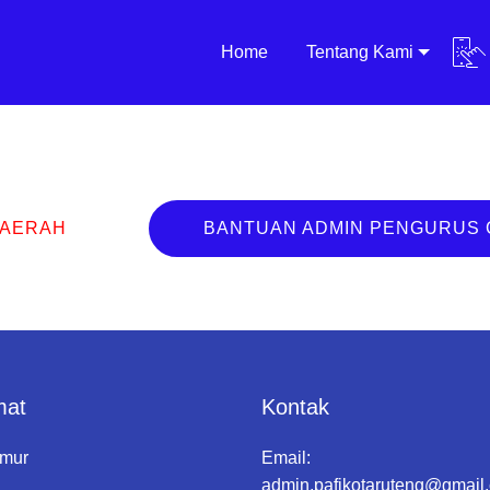
Home
Tentang Kami
DAERAH
BANTUAN ADMIN PENGURUS
mat
Kontak
amur
Email:
admin.pafikotaruteng@gmail